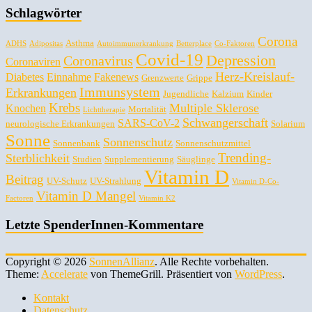
Schlagwörter
Corona
Asthma
ADHS
Adipositas
Autoimmunerkrankung
Betterplace
Co-Faktoren
Covid-19
Depression
Coronavirus
Coronaviren
Herz-Kreislauf-
Diabetes
Einnahme
Fakenews
Grenzwerte
Grippe
Immunsystem
Erkrankungen
Jugendliche
Kalzium
Kinder
Krebs
Multiple Sklerose
Knochen
Mortalität
Lichttherapie
Schwangerschaft
SARS-CoV-2
neurologische Erkrankungen
Solarium
Sonne
Sonnenschutz
Sonnenbank
Sonnenschutzmittel
Trending-
Sterblichkeit
Studien
Supplementierung
Säuglinge
Vitamin D
Beitrag
UV-Schutz
UV-Strahlung
Vitamin D-Co-
Vitamin D Mangel
Factoren
Vitamin K2
Letzte SpenderInnen-Kommentare
Copyright © 2026
SonnenAllianz
. Alle Rechte vorbehalten.
Theme:
Accelerate
von ThemeGrill. Präsentiert von
WordPress
.
Kontakt
Datenschutz