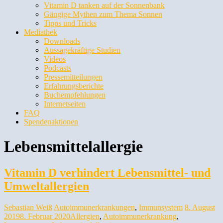
Vitamin D tanken auf der Sonnenbank
Gängige Mythen zum Thema Sonnen
Tipps und Tricks
Mediathek
Downloads
Aussagekräftige Studien
Videos
Podcasts
Pressemitteilungen
Erfahrungsberichte
Buchempfehlungen
Internetseiten
FAQ
Spendenaktionen
Lebensmittelallergie
Vitamin D verhindert Lebensmittel- und
Umweltallergien
Sebastian Weiß
Autoimmunerkrankungen
,
Immunsystem
8. August
2019
8. Februar 2020
Allergien
,
Autoimmunerkrankung
,