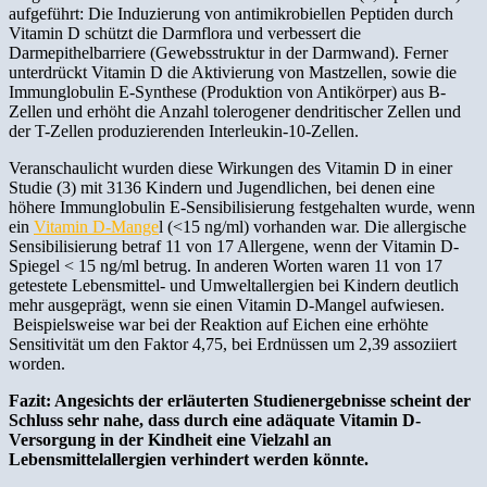
aufgeführt: Die Induzierung von antimikrobiellen Peptiden durch
Vitamin D schützt die Darmflora und verbessert die
Darmepithelbarriere (Gewebsstruktur in der Darmwand). Ferner
unterdrückt Vitamin D die Aktivierung von Mastzellen, sowie die
Immunglobulin E-Synthese (Produktion von Antikörper) aus B-
Zellen und erhöht die Anzahl tolerogener dendritischer Zellen und
der T-Zellen produzierenden Interleukin-10-Zellen.
Veranschaulicht wurden diese Wirkungen des Vitamin D in einer
Studie (3) mit 3136 Kindern und Jugendlichen, bei denen eine
höhere Immunglobulin E-Sensibilisierung festgehalten wurde, wenn
ein
Vitamin D-Mange
l (<15 ng/ml) vorhanden war. Die allergische
Sensibilisierung betraf 11 von 17 Allergene, wenn der Vitamin D-
Spiegel < 15 ng/ml betrug. In anderen Worten waren 11 von 17
getestete Lebensmittel- und Umweltallergien bei Kindern deutlich
mehr ausgeprägt, wenn sie einen Vitamin D-Mangel aufwiesen.
Beispielsweise war bei der Reaktion auf Eichen eine erhöhte
Sensitivität um den Faktor 4,75, bei Erdnüssen um 2,39 assoziiert
worden.
Fazit: Angesichts der erläuterten Studienergebnisse scheint der
Schluss sehr nahe, dass durch eine adäquate Vitamin D-
Versorgung in der Kindheit eine Vielzahl an
Lebensmittelallergien verhindert werden könnte.