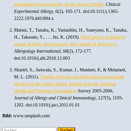
immediate hypersensitivity on the month of birth.
Clinical
Experimental Allergy,
6
(2), 165-171. doi:10.1111/j.1365-
2222.1976.tb01894.x
Matsui, T., Tanaka, K., Yamashita, H., Saneyasu, K., Tanaka,
H., Takasato, Y., . . . Ito, K. (2019).
Food allergy is linked to
season of birth, sun exposure, and vitamin D deficiency
.
Allergology International,
68
(2), 172-177.
doi:10.1016/j.alit.2018.12.003
Sharief, S., Jariwala, S., Kumar, J., Muntner, P., & Melamed,
M. L. (2011).
Vitamin D levels and food and environmental
allergies in the United States: Results from the National
Health and Nutrition Examination
Survey 2005-2006.
Journal of Allergy and Clinical Immunology,
127
(5), 1195-
1202. doi:10.1016/j.jaci.2011.01.01
Bild:
www.unsplash.com