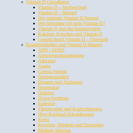
Vitamin D Grundlagen
Vitamin D – Stoffwechsel
Vitamin D – Mangel
Der optimale Vitamin D-Spiegel
Wie bekomme ich mein Vitamin D?
Vitamin D und das Immunsystem
Kalzium, Knochen und Vitamin D
Gesund durch Vitamin D – Übersicht
Krankheitsbilder und Vitamin D-Mangel
ADS / ADHS
Atemwegserkrankungen
Allergien
Augen
Corona Spezial
Darmgesundheit
Demenz und Alzheimer
Depression
Diabetes
Down-Syndrom
Epilepsie
Fibromyalgie und Kopfschmerzen
Herz-Kreislauf-Erkrankungen
Krebs
Knochen, Muskeln und Sturzrisiko
Multiple Sklerose