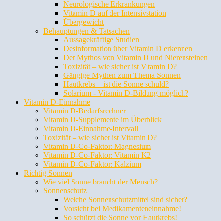
Neurologische Erkrankungen
Vitamin D auf der Intensivstation
Übergewicht
Behauptungen & Tatsachen
Aussagekräftige Studien
Desinformation über Vitamin D erkennen
Der Mythos von Vitamin D und Nierensteinen
Toxizität – wie sicher ist Vitamin D?
Gängige Mythen zum Thema Sonnen
Hautkrebs – ist die Sonne schuld?
Solarium - Vitamin D-Bildung möglich?
Vitamin D-Einnahme
Vitamin D-Bedarfsrechner
Vitamin D-Supplemente im Überblick
Vitamin D-Einnahme-Intervall
Toxizität – wie sicher ist Vitamin D?
Vitamin D-Co-Faktor: Magnesium
Vitamin D-Co-Faktor: Vitamin K2
Vitamin D-Co-Faktor: Kalzium
Richtig Sonnen
Wie viel Sonne braucht der Mensch?
Sonnenschutz
Welche Sonnenschutzmittel sind sicher?
Vorsicht bei Medikamenteneinnahme!
So schützt die Sonne vor Hautkrebs!